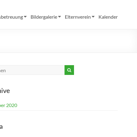
sbetreuung
Bildergalerie
Elternverein
Kalender
hive
er 2020
a