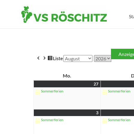
Kalender VS Röschitz
St
Zurück
Weiter
Ansicht
Liste
Monat
Jahr
als
Mo.
D
27
Sommerferien
Sommerferien
3
Sommerferien
Sommerferien