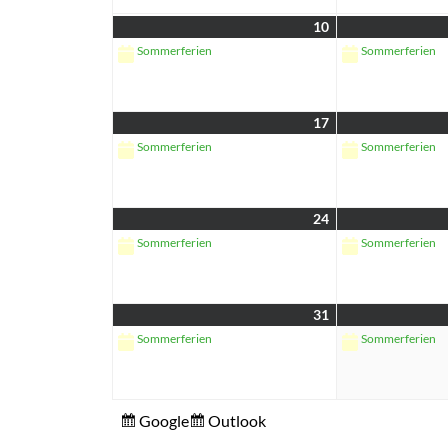
10
Sommerferien
Sommerferien
17
Sommerferien
Sommerferien
24
Sommerferien
Sommerferien
31
Sommerferien
Sommerferien
Eintragen
Eintragen
Google
Outlook
in
in