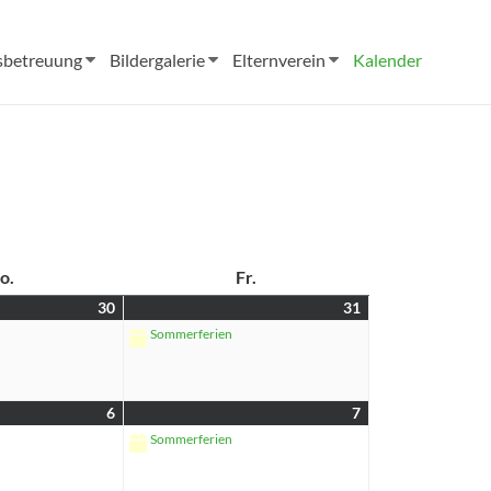
sbetreuung
Bildergalerie
Elternverein
Kalender
o.
Fr.
30
31
Sommerferien
6
7
Sommerferien