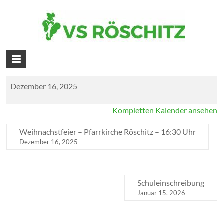
Skip
to
Weihnachstfeier – Pfarrkirche Röschitz
content
– 16:30 Uhr
Volksschule
Röschitz
Weihnachstfeier
Dezember 16, 2025
-
Pfarrkirche
Kompletten Kalender ansehen
Röschitz
-
16:30
Weihnachstfeier – Pfarrkirche Röschitz – 16:30 Uhr
Uhr
Dezember 16, 2025
Schuleinschreibung
Januar 15, 2026