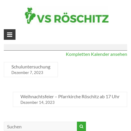
Skip
to
Schwimmkurs (3. & 4. Schulstufe)
content
Volksschule
Schwimmkurs
Januar 18, 2024
(3.
Röschitz
&
Kompletten Kalender ansehen
4.
Schulstufe)
Schuluntersuchung
Dezember 7, 2023
Weihnachtsfeier – Pfarrkirche Röschitz ab 17 Uhr
Dezember 14, 2023