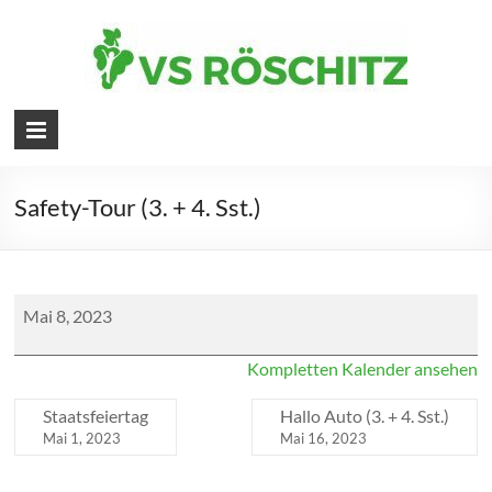
Skip
to
content
Volksschule
Röschitz
Safety-Tour (3. + 4. Sst.)
Musical
Mai 8, 2023
"Peter
Pan"
Kompletten Kalender ansehen
-
Vereinshaus
Horn
Staatsfeiertag
Hallo Auto (3. + 4. Sst.)
Mai 1, 2023
Mai 16, 2023