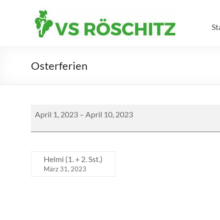
Skip
to
Volksschule
content
St
Röschitz
Osterferien
Osterferien
April 1, 2023
–
April 10, 2023
Helmi (1. + 2. Sst.)
März 31, 2023