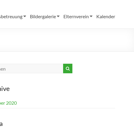
sbetreuung
Bildergalerie
Elternverein
Kalender
hive
er 2020
a