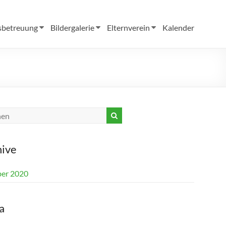
sbetreuung
Bildergalerie
Elternverein
Kalender
hive
er 2020
a