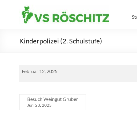
Skip
to
Volksschule
content
St
Röschitz
Kinderpolizei (2. Schulstufe)
Kinderpolizei
Februar 12, 2025
(2.
Schulstufe)
Besuch Weingut Gruber
Juni 23, 2025