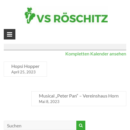
Skip
to
Hopsi Hopper
content
Volksschule
Staatsfeiertag
Mai 1, 2023
Röschitz
Kompletten Kalender ansehen
Hopsi Hopper
April 25, 2023
Musical „Peter Pan“ – Vereinshaus Horn
Mai 8, 2023