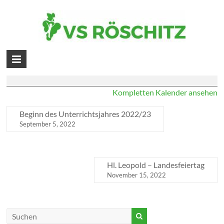
Skip
to
Beginn des Unterrichtsjahres 2022/23
content
Volksschule
Herbstferien
Oktober 26, 2022
–
November 2, 2022
Röschitz
Kompletten Kalender ansehen
Beginn des Unterrichtsjahres 2022/23
September 5, 2022
Hl. Leopold – Landesfeiertag
November 15, 2022