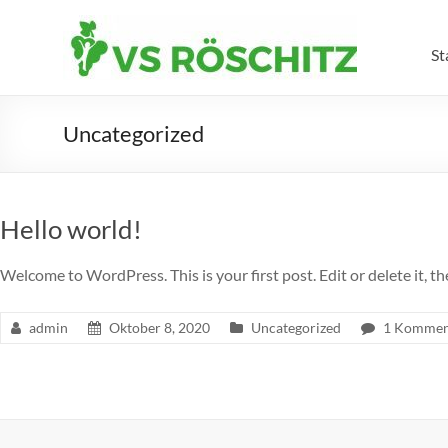
Skip
to
Volksschule
content
St
Röschitz
Uncategorized
Hello world!
Welcome to WordPress. This is your first post. Edit or delete it, th
admin
Oktober 8, 2020
Uncategorized
1 Kommen