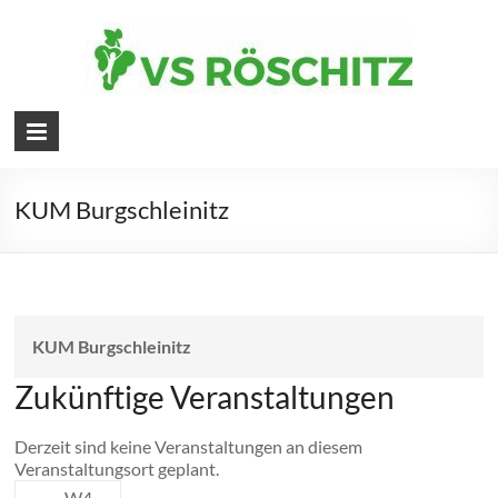
Skip
to
content
Volksschule
Röschitz
KUM Burgschleinitz
KUM Burgschleinitz
Zukünftige Veranstaltungen
Derzeit sind keine Veranstaltungen an diesem
Veranstaltungsort geplant.
←
W4